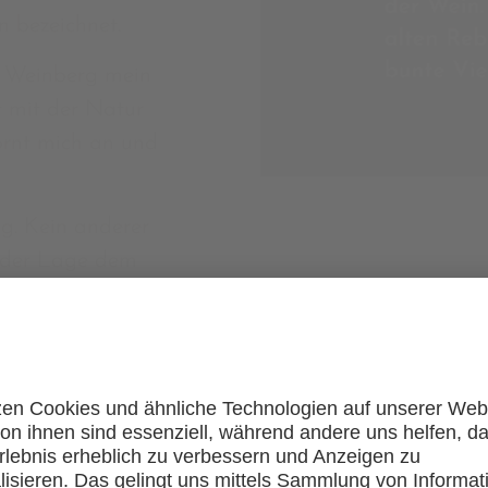
n bezeichnet.
m Weinberg mein
 mit der Natur
ornt mich an und
ng. Kein anderer
n der Lage dem
Willkommen bei Weingut Falkenstein
IGEN SIE, DASS SIE VOL