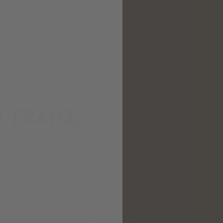
T FRANZ,
e Rolle des Keller- und
inne hat.
er Jahresrhythmus, der mich jedes
ziniert, sondern auch die
dukt zu erzeugen, dass anderen