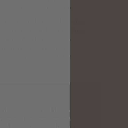
d diese für uns zu begeistern.
ein?
Eigentlich der Riesling, aber
 ist meine heimliche Liebe. Diese
 einem alles ab und verzeiht
jedoch wird man mit einem
 und eleganten Wein belohnt.