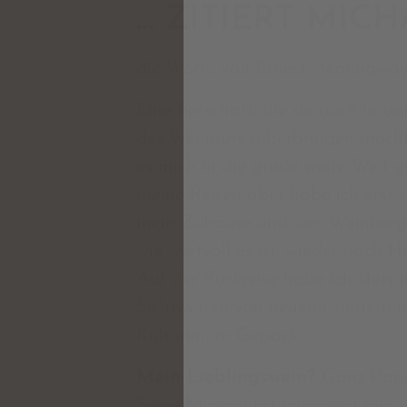
… ZITIERT MIC
die Worte von Ernest Hemingway
Eine Botschaft, die sie auch in d
des Weinguts rüberbringen möcht
es mich in die große weite Welt 
meine Reisen aber habe ich erst ri
mein Zuhause und den Weinberg 
wie wertvoll es ist, wieder nach
Auf der Rückreise habe ich stets 
Sichtweisen von neuen Ländern 
Kulturen im Gepäck.
Mein Lieblingswein?
Ganz klar d
Seine Mineralität imponiert mir.