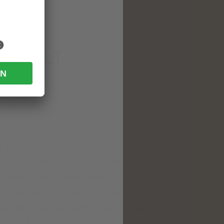
ERHOLT
LENA
roßvaters,
eb und im Weinberg stets
in Hand mit der Natur zu
uszuprobieren und jedes Jahr aufs
stehung der Traube und des
zu können – das bereitet mir
ne Rolle im Vertrieb habe ich die
ende Persönlichkeiten