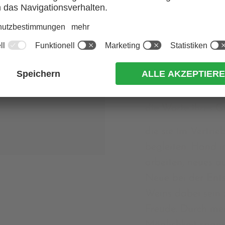
SIND?
JA
NEIN
… WIED
MAGDA
die Worte ihres G
die sie im Vertri
begleiten. Hand 
arbeiten, neues a
Neue bei der Ent
Weins dabei sein 
Freude. Durch mei
Möglichkeit spann