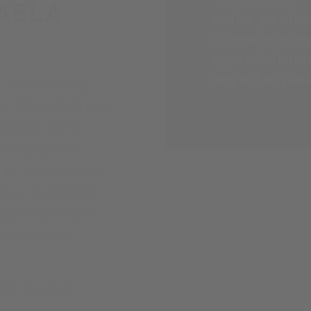
HAELA
.
er Vermarktung
e. Schon früh hat
gezogen. Durch
chtig gelernt,
zu schätzen und
 Hause zu kommen.
neue und frische
und fremden
er Riesling!