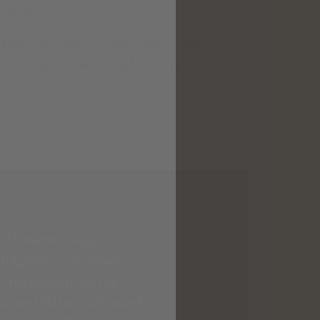
 macht.
ein?
Für jeden Anlass gibt’s die
 denn jeder Wein steht für sich