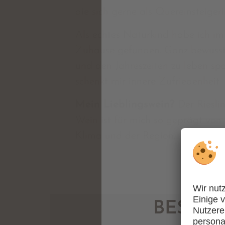
die sich gerne als Quereinsteigeri
Als echtes Naturkind habe ich i
Zuhause gefunden. Ganz bewusst
und den Jahreszeiten zu leben sp
schenkt mir innere Zufriedenheit.
Mein Lieblingswein?
Der Riesli
Wein ist für mich so geprägt vo
Klima und der Region.
BESTÄT