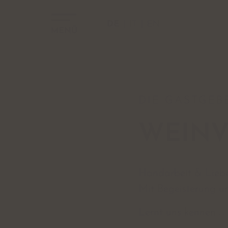
DE
IT
EN
MENÜ
DIE GASTGEB
WEINV
Handarbeit & Liebe 
Mit Begeisterung un
Lernt uns kennen …