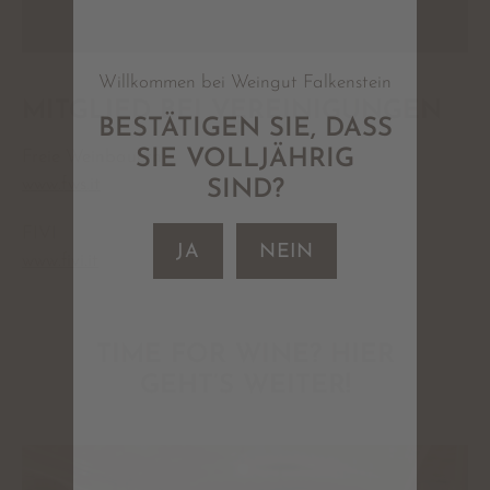
Willkommen bei Weingut Falkenstein
MITGLIED BEI VEREINIGUNGEN
BESTÄTIGEN SIE, DASS
SIE VOLLJÄHRIG
Freie Weinbauern
www.fws.it
SIND?
FIVI
JA
NEIN
www.fivi.it
TIME FOR WINE? HIER
GEHT’S WEITER!