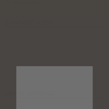
Pec:
falkenstein@pec.it
KONTAKTDATEN
Anrede
Vorname
*
Nachname
*
MEINE ANFRAGE
Ich bin ...
*