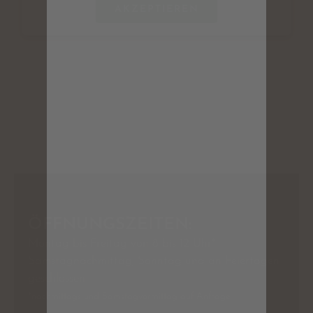
AKZEPTIEREN
ÖFFNUNGSZEITEN:
Montag bis Freitag von 8 bis 12 Uhr*
Samstagnachmittag, Sonntag und an Feiertagen
geschlossen
*nachmittags und Samstagvormittag auf Anfrage