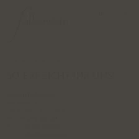
DE
IT
EN
KONTAKT & ANFRAGE
SO ERREICHT IHR UNS!
Weingut Falkenstein
Schlossweg 19
I-39025 Naturns . Südtirol
Tel.:
+39 0473 666 054
Mobil:
+39 339 3740923
E-Mail:
info@falkenstein.bz