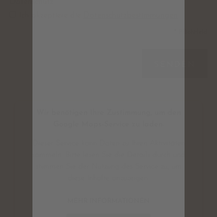
Datenschutz
*
Ich akzeptiere die
Datenschutzbestimmungen
* Pflichtfeld
SENDEN
Wir benötigen Ihre Zustimmung, um den
Google Maps-Service zu laden.
Dieser Service kann Daten zu Ihren Aktivitäten
sammeln. Bitte lesen Sie die Details durch und
stimmen Sie der Nutzung des Service zu, um
diese Inhalte anzuzeigen.
MEHR INFORMATIONEN