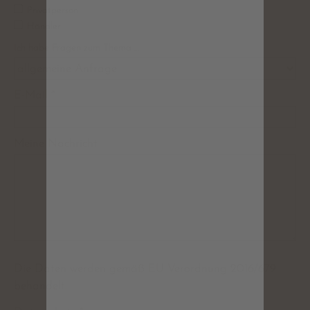
Privatperson
Händler
Ich habe Fragen zum Thema …
E-Mail
*
Meine Nachricht
Die Daten werden gemäß EU Verordnung 2016/679
behandelt.