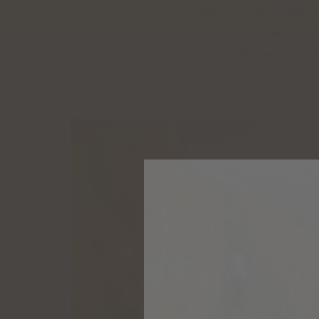
spannendes Erlebni
an einer unserer F
am Fuße des Natur