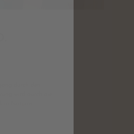
.
dgang durch den
hrung wird durch die
k in Naturns