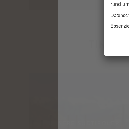
TIME F
UNSERE SÜDTIROLER