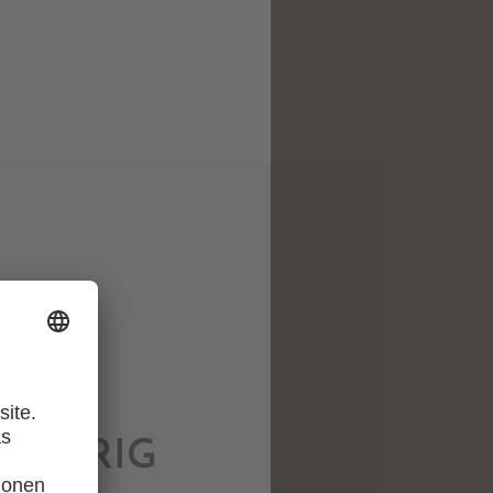
uch verschiedene
n Flaschen der
h an Privatkunden.
LJÄHRIG