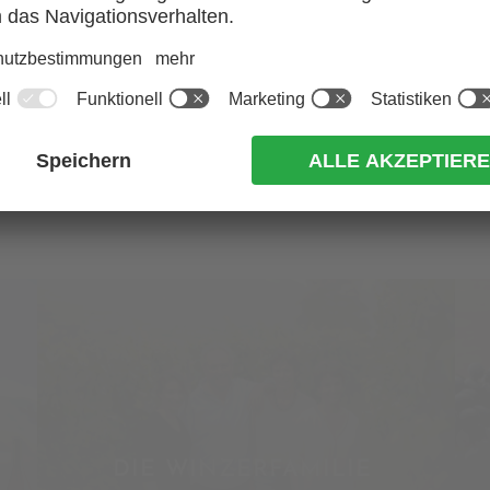
SIND?
JA
NEIN
OR WINE? HIER GEHT’S 
DIE WINZERFAMILIE