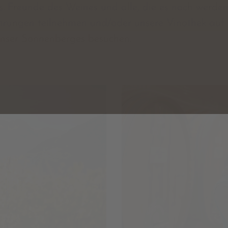
s. Freunde des Weines und alle, die es noch werde
ührungen teilnehmen und/oder unsere Vinothek au
nser Sonnenberges besuchen.