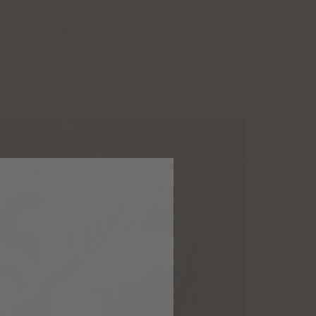
n möchten, können
f unserem Weingut