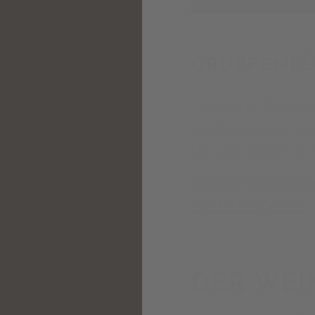
GRUPPENF
… finden in Zusamm
am Donnerstag von 
Uhr und dauert ca.
Weitere Information
+39 0473 666 077
DER WEI