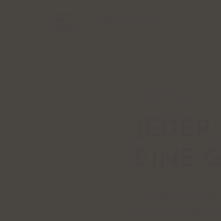
DE
IT
EN
MENÜ
VINOTHEK I
JEDER
EINE 
Den Winzer und Win
Passion und Arbeit,