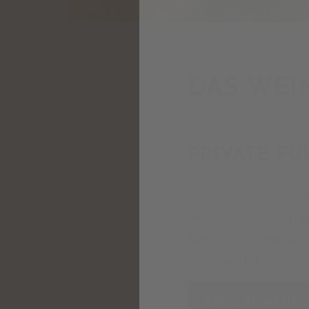
DAS WEI
PRIVATE F
… können nach indi
Weinberg besichtige
Verkostung unserer
abgerundet.
EINE FÜHRUN