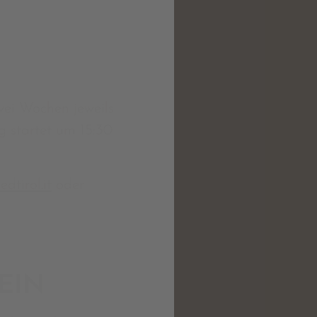
wei Wochen jeweils
 startet um 15:30
tirol.it
oder
EIN