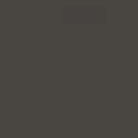
KONTAKT
 das Weingut, die
önnen, ist ein