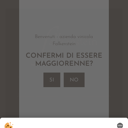
Benvenuti - azienda vinicola
Falkenstein
CONFERMI DI ESSERE
MAGGIORENNE?
Fam. Pratzner . Via Castello 19 . I-39025 Naturno
SI
NO
. Alto Adige
T. +39 0473 666 054
.
M. info@falkenstein.bz